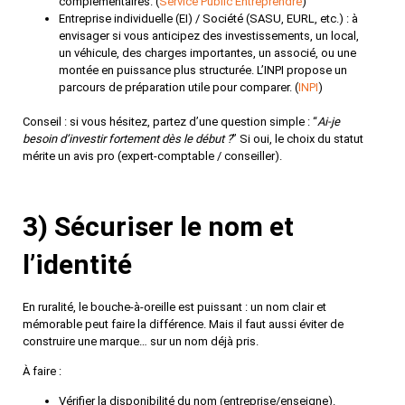
complémentaires. (
Service Public Entreprendre
)
Entreprise individuelle
(EI) / Société (SASU, EURL, etc.)
: à
envisager si vous anticipez des investissements, un local,
un véhicule, des charges importantes, un associé, ou une
montée en puissance plus structurée. L’INPI propose un
parcours de préparation utile pour comparer. (
INPI
)
Conseil
: si vous hésitez, partez d’une question simple : “
Ai-je
besoin d’investir fortement dès le début ?
” Si oui, le choix du statut
mérite un avis pro (expert-comptable / conseiller).
3) Sécuriser le nom et
l’identité
En ruralité, le bouche-à-oreille est puissant : un nom clair et
mémorable peut faire la différence. Mais il faut aussi éviter de
construire une marque… sur un nom déjà pris.
À faire :
Vérifier la
disponibilité du nom
(entreprise/enseigne).